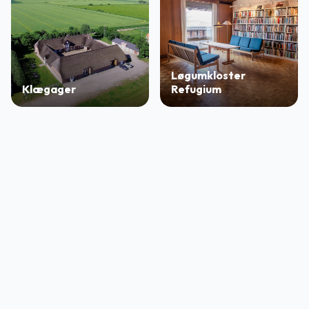
Løgumkloster
Klægager
Refugium