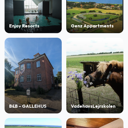
Enjoy Resorts
Genz Appartments
B&B – GALLEHUS
VadehavsLejrskolen