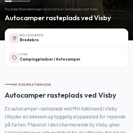
Forside
/
Overnatninger
/
Autocamper rasteplads ved Visby
Autocamper rasteplads ved Visby
BELIGGENHED
Bredebro
TYPE
Campingpladser / Autocamper
OM OVERNATNINGEN
Autocamper rasteplads ved Visby
En autocamper rasteplads ved Min Købmand i Visby
tilbyder en bekvem og hyggelig stoppested for rejsende
på farten. Placeret i den charmerende by Visby, giver
rastepladsen en unik mulighed for at udforske det lokale