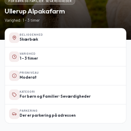
FOR BØRN OG FAMILIER · SEVÆRDIGHEDER
Ullerup Alpakafarm
Varighed: 1 - 3 timer
BELIGGENHED
Skærbæk
VARIGHED
1 - 3 timer
PRISNIVEAU
Moderat
KATEGORI
For børn og Familier · Seværdigheder
PARKERING
Der er parkering på adressen