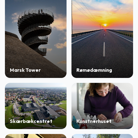
Marsk Tower
Rømødæmning
Skærbækcentret
Kunstnerhuset