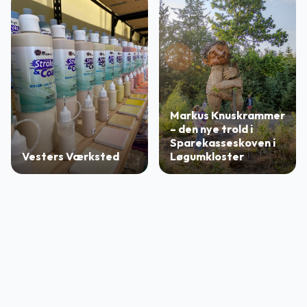
Markus Knuskrammer
– den nye trold i
Sparekasseskoven i
Vesters Værksted
Løgumkloster