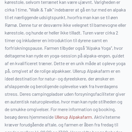
kørestole, selvom terrænet kan være ujævnt. Varigheden er
cirka 1 time. "Walk & Talk" indebærer at gå en tur med en alpaka
til et nærliggende udsigtspunkt, hvorfra man kan se til øen
Rømø. Denne tur er desværre ikke velegnet til barnevogne eller
kørestole, og hunde er heller ikke tilladt. Turen varer cirka 2
timer og inkluderer en introduktion til dyrene samt en
forfriskningspause. Farmen tilbyder også "Alpaka Yoga", hvor
deltagerne kan nyde en yoga-session på alpaka-engen, guidet
af en kvalificeret træner. Dette er en unik måde at opleve yoga
på, omgivet af de rolige alpakkaer. Ullerup Alpakafarm er en
ideel destination for natur- og dyreelskere, der ønsker en
afslappende og beroligende oplevelse væk fra hverdagens
stress. Deres campingpladser uden forsyningsfaciliteter giver
en autentisk naturoplevelse, hvor man kan nyde stilheden og
de smukke omgivelser. For mere information og booking,
besøg deres hjemmeside
Ullerup Alpakafarm
. Aktiviteterne
kræver forudgående aftale, og farmen er åben fra fredag til