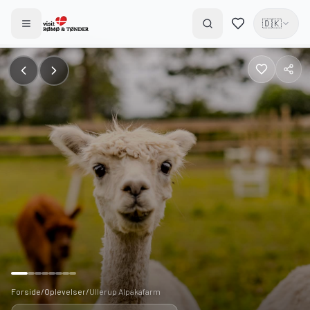
🇩🇰
Forside
/
Oplevelser
/
Ullerup Alpakafarm