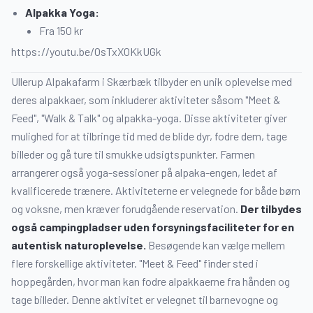
Alpakka Yoga:
Fra 150 kr
https://youtu.be/OsTxX0KkUGk
Ullerup Alpakafarm i Skærbæk tilbyder en unik oplevelse med
deres alpakkaer, som inkluderer aktiviteter såsom "Meet &
Feed", "Walk & Talk" og alpakka-yoga. Disse aktiviteter giver
mulighed for at tilbringe tid med de blide dyr, fodre dem, tage
billeder og gå ture til smukke udsigtspunkter. Farmen
arrangerer også yoga-sessioner på alpaka-engen, ledet af
kvalificerede trænere. Aktiviteterne er velegnede for både børn
og voksne, men kræver forudgående reservation.
Der tilbydes
også campingpladser uden forsyningsfaciliteter for en
autentisk naturoplevelse.
Besøgende kan vælge mellem
flere forskellige aktiviteter. "Meet & Feed" finder sted i
hoppegården, hvor man kan fodre alpakkaerne fra hånden og
tage billeder. Denne aktivitet er velegnet til barnevogne og