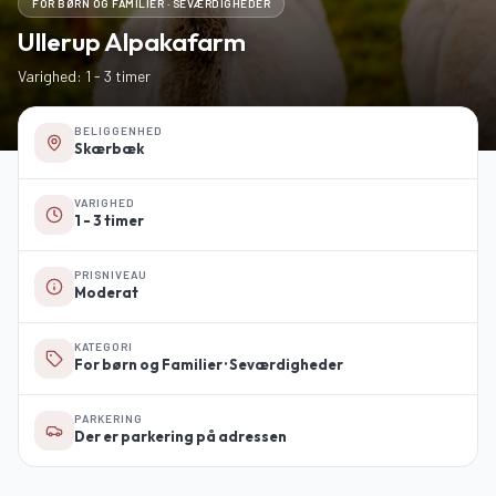
FOR BØRN OG FAMILIER · SEVÆRDIGHEDER
Ullerup Alpakafarm
Varighed: 1 - 3 timer
BELIGGENHED
Skærbæk
VARIGHED
1 - 3 timer
PRISNIVEAU
Moderat
KATEGORI
For børn og Familier · Seværdigheder
PARKERING
Der er parkering på adressen