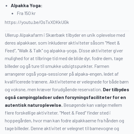
Alpakka Yoga:
Fra 150 kr
https://youtu.be/OsTxX0KkUGk
Ullerup Alpakafarm i Skærbæk tilbyder en unik oplevelse med
deres alpakkaer, som inkluderer aktiviteter såsom "Meet &
Feed", "Walk & Talk" og alpakka-yoga. Disse aktiviteter giver
mulighed for at tilbringe tid med de blide dyr, fodre dem, tage
billeder og gå ture til smukke udsigtspunkter. Farmen
arrangerer også yoga-sessioner på alpaka-engen, ledet af
kvalificerede trænere. Aktiviteterne er velegnede for både børn
og voksne, men kræver forudgående reservation.
Der tilbydes
også campingpladser uden forsyningsfaciliteter for en
autentisk naturoplevelse.
Besøgende kan vælge mellem
flere forskellige aktiviteter. "Meet & Feed" finder sted i
hoppegården, hvor man kan fodre alpakkaerne fra hånden og
tage billeder. Denne aktivitet er velegnet til barnevogne og