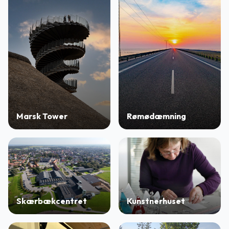
Marsk Tower
Rømødæmning
Skærbækcentret
Kunstnerhuset