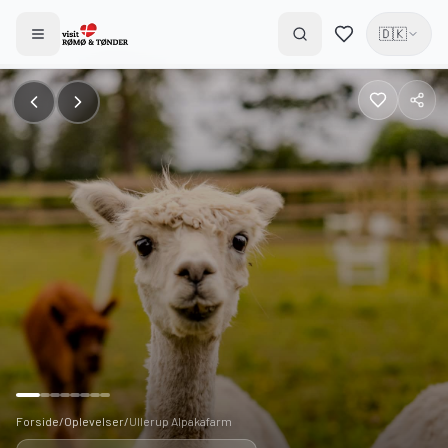
🇩🇰
Forside
/
Oplevelser
/
Ullerup Alpakafarm