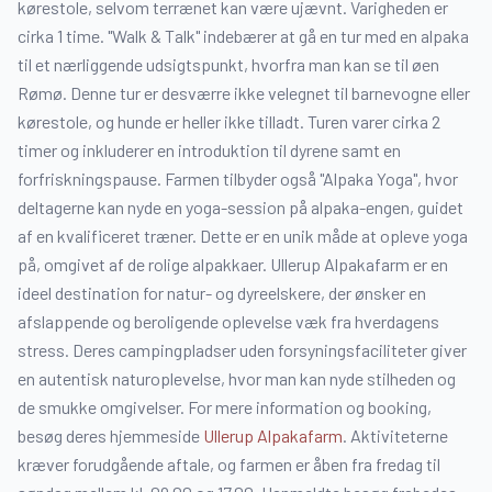
kørestole, selvom terrænet kan være ujævnt. Varigheden er
cirka 1 time. "Walk & Talk" indebærer at gå en tur med en alpaka
til et nærliggende udsigtspunkt, hvorfra man kan se til øen
Rømø. Denne tur er desværre ikke velegnet til barnevogne eller
kørestole, og hunde er heller ikke tilladt. Turen varer cirka 2
timer og inkluderer en introduktion til dyrene samt en
forfriskningspause. Farmen tilbyder også "Alpaka Yoga", hvor
deltagerne kan nyde en yoga-session på alpaka-engen, guidet
af en kvalificeret træner. Dette er en unik måde at opleve yoga
på, omgivet af de rolige alpakkaer. Ullerup Alpakafarm er en
ideel destination for natur- og dyreelskere, der ønsker en
afslappende og beroligende oplevelse væk fra hverdagens
stress. Deres campingpladser uden forsyningsfaciliteter giver
en autentisk naturoplevelse, hvor man kan nyde stilheden og
de smukke omgivelser. For mere information og booking,
besøg deres hjemmeside
Ullerup Alpakafarm
. Aktiviteterne
kræver forudgående aftale, og farmen er åben fra fredag til