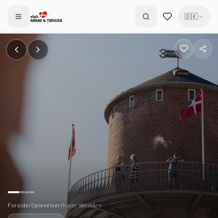
🇩🇰
Forside
/
Oplevelser
/
Højer Vandtårn