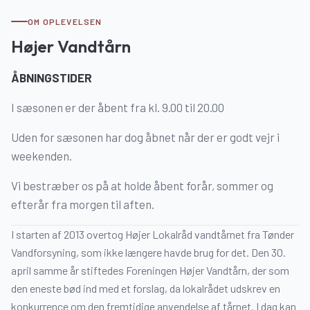
OM OPLEVELSEN
Højer Vandtårn
ÅBNINGSTIDER
I sæsonen er der åbent fra kl. 9.00 til 20.00
Uden for sæsonen har dog åbnet når der er godt vejr i
weekenden.
Vi bestræber os på at holde åbent
forår, sommer og
efterår fra morgen til aften.
I starten af 2013 overtog Højer Lokalråd vandtårnet fra Tønder
Vandforsyning, som ikke længere havde brug for det. Den 30.
april samme år stiftedes Foreningen Højer Vandtårn, der som
den eneste bød ind med et forslag, da lokalrådet udskrev en
konkurrence om den fremtidige anvendelse af tårnet. I dag kan