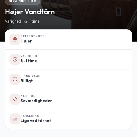
SEVÆRDIGHEDER
Højer Vandtårn
Varighed: ½-1 time
BELIGGENHED
Højer
VARIGHED
½-1 time
PRISNIVEAU
Billigt
KATEGORI
Seværdigheder
PARKERING
Lige ved tårnet