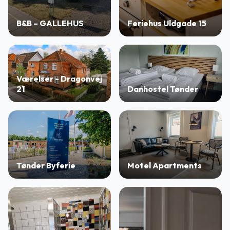
B&B – GALLEHUS
Feriehus Uldgade 15
Værelser - Dragonvej
21
Danhostel Tønder
Tønder Byferie
Motel Apartments