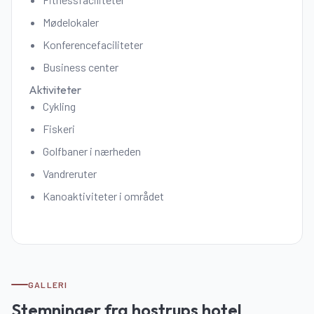
Mødelokaler
Konferencefaciliteter
Business center
Aktiviteter
Cykling
Fiskeri
Golfbaner i nærheden
Vandreruter
Kanoaktiviteter i området
GALLERI
Stemninger fra
hostrups hotel