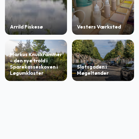
Arrild Fiskesø
Vesters Værksted
Markus Knuskrammer
– den nye trold i
Sparekasseskoven i
Slotsgaden i
Løgumkloster
Møgeltønder