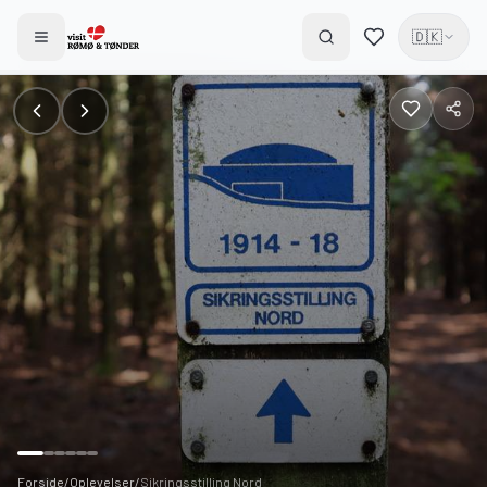
🇩🇰
Forside
/
Oplevelser
/
Sikringsstilling Nord