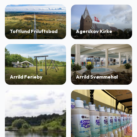
Toftlund Friluftsbad
Agerskov Kirke
Arrild Ferieby
Arrild Svømmehal