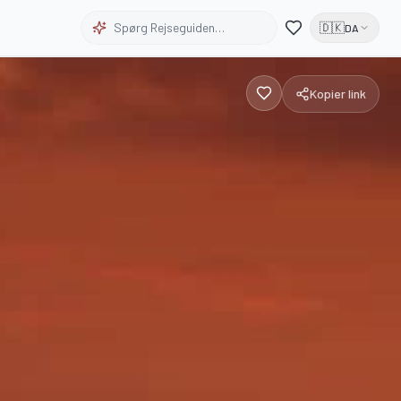
Spørg Rejseguiden…
🇩🇰
DA
Kopier link