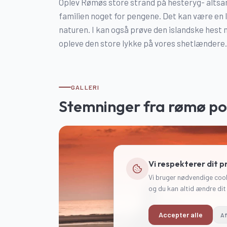
Oplev Rømøs store strand på hesteryg- altsam
familien noget for pengene. Det kan være en lil
naturen. I kan også prøve den islandske hest 
opleve den store lykke på vores shetlændere.
GALLERI
Stemninger fra
rømø p
Vi respekterer dit pr
Vi bruger nødvendige cook
og du kan altid ændre dit
Accepter alle
Af