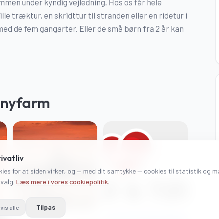
men under kyndig vejledning. Hos os får hele
le træktur, en skridttur til stranden eller en ridetur i
med de fem gangarter. Eller de små børn fra 2 år kan
onyfarm
ivatliv
ies for at siden virker, og — med dit samtykke — cookies til statistik og 
 valg.
Læs mere i vores cookiepolitik
.
Tilpas
vis alle