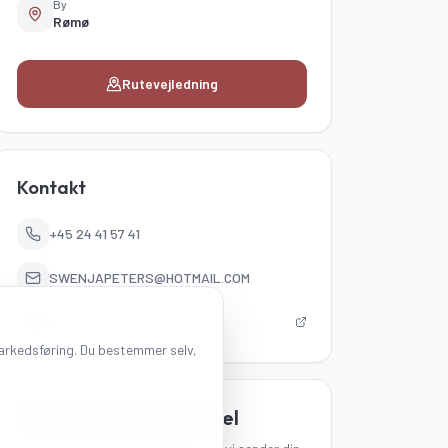
By
Rømø
Rutevejledning
Kontakt
+45 24 41 57 41
SWENJAPETERS@HOTMAIL.COM
Besøg hjemmeside
markedsføring. Du bestemmer selv,
Send en forespørgsel