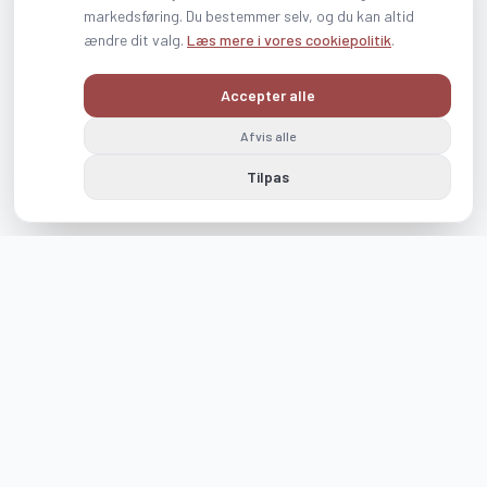
markedsføring. Du bestemmer selv, og du kan altid
ændre dit valg.
Læs mere i vores cookiepolitik
.
Accepter alle
Afvis alle
Tilpas
Følg os på Instagram og Facebook
visit_romo_tonder
visitromotonder