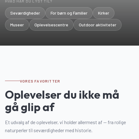
HVAD HAR DU LYST TIL?
Seværdigheder
For børn og Familier
Kirker
Museer
Oplevelsescentre
Outdoor aktiviteter
VORES FAVORITTER
Oplevelser du ikke må
gå glip af
Museer
Et udvalg af de oplevelser, vi holder allermest af — fra rolige
Seværdigheder
Museum Wegner
naturperler til seværdigheder med historie.
Marsk Tower