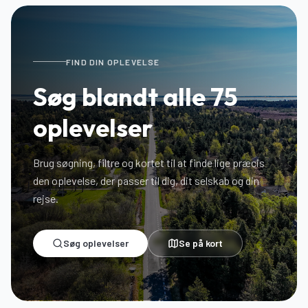
FIND DIN OPLEVELSE
Søg blandt alle
75
oplevelser
Brug søgning, filtre og kortet til at finde lige præcis
den oplevelse, der passer til dig, dit selskab og din
rejse.
Søg oplevelser
Se på kort