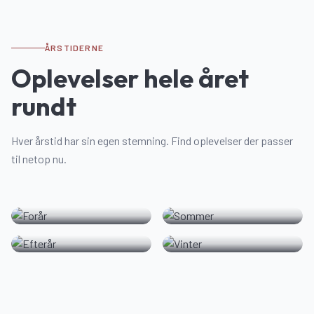
ÅRSTIDERNE
Oplevelser hele året
rundt
Hver årstid har sin egen stemning. Find oplevelser der passer
🌼
☀️
til netop nu.
🍂
❄️
Forår
Sommer
70
oplevelse
r
74
oplevelse
r
Efterår
Vinter
70
oplevelse
r
60
oplevelse
r