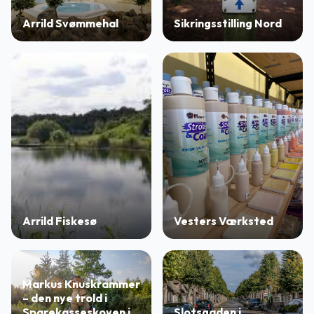
Arrild Svømmehal
Sikringsstilling Nord
Arrild Fiskesø
Vesters Værksted
Markus Knuskrammer
– den nye trold i
Sparekasseskoven i
Slotsgaden i