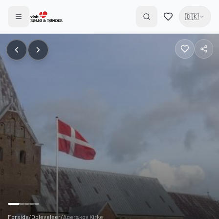
🇩🇰
Forside
/
Oplevelser
/
Agerskov Kirke