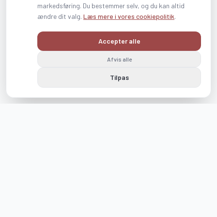
markedsføring. Du bestemmer selv, og du kan altid
ændre dit valg.
Læs mere i vores cookiepolitik
.
Accepter alle
Afvis alle
Tilpas
Følg os på Instagram og Facebook
visit_romo_tonder
visitromotonder