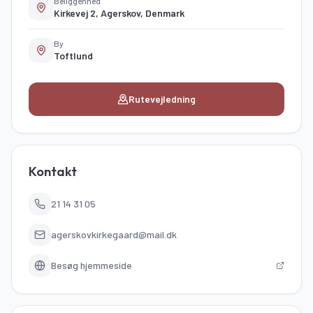
Beliggenhed
Kirkevej 2, Agerskov, Denmark
By
Toftlund
Rutevejledning
Kontakt
21 14 31 05
agerskovkirkegaard@mail.dk
Besøg hjemmeside