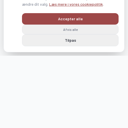
ændre dit valg.
Læs mere i vores cookiepolitik
.
Accepter alle
Afvis alle
Tilpas
Følg os på Instagram og Facebook
visit_romo_tonder
visitromotonder
Visit Rømø & Tønder