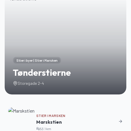
Stier i byer | Stier i Marsken
Tønderstierne
Storegade 2-4
STIER I MARSKEN
Marskstien
53.1
km