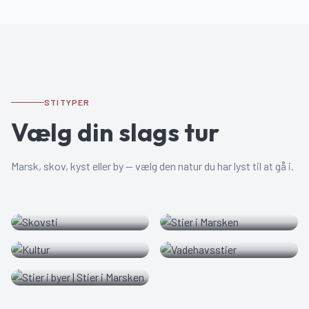
STITYPER
Vælg din slags tur
Marsk, skov, kyst eller by — vælg den natur du har lyst til at gå i.
Skovsti
Stier i Marsken
2
sti
er
2
sti
er
Kultur
Vadehavsstier
Stier i byer | Stier i
1
sti
1
sti
Marsken
1
sti