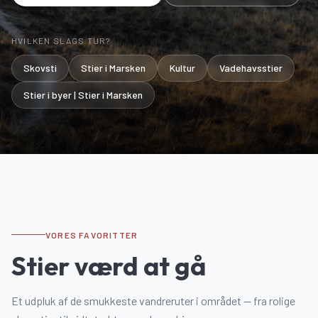
HVILKEN SLAGS TUR?
Skovsti
Stier i Marsken
Kultur
Vadehavsstier
Stier i byer | Stier i Marsken
VORES FAVORITTER
Stier værd at gå
Et udpluk af de smukkeste vandreruter i området — fra rolige