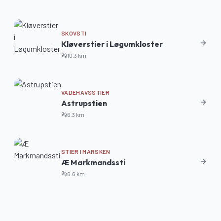
SKOVSTI
Kløverstier i Løgumkloster
10.3
km
VADEHAVSSTIER
Astrupstien
6.3
km
STIER I MARSKEN
Æ Markmandssti
6.6
km