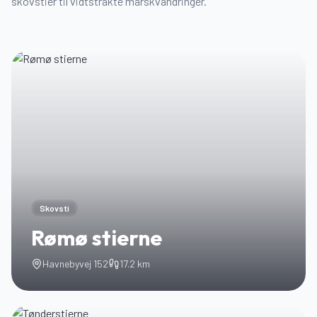
skovstier til vidtstrakte marskvandringer.
Skovsti
Rømø stierne
Havnebyvej 152
17.2
km