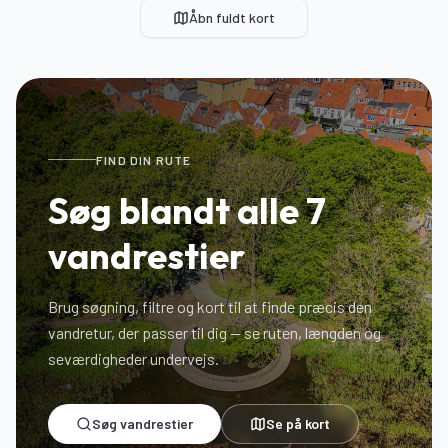
Åbn fuldt kort
FIND DIN RUTE
Søg blandt alle
7
vandrestier
Brug søgning, filtre og kort til at finde præcis den
vandretur, der passer til dig — se ruten, længden og
seværdigheder undervejs.
Søg vandrestier
Se på kort