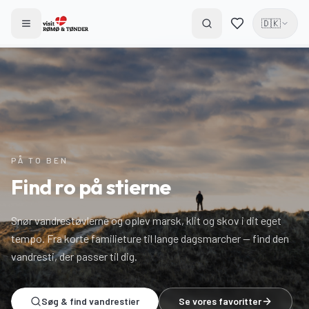
🇩🇰
PÅ TO BEN
Find ro på stierne
Snør vandrestøvlerne og oplev marsk, klit og skov i dit eget
tempo. Fra korte familieture til lange dagsmarcher — find den
vandresti, der passer til dig.
Søg & find vandrestier
Se vores favoritter