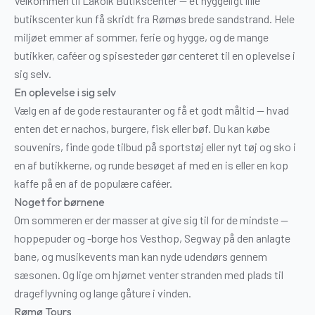
Velkommen til Lakolk Butikscenter — et hyggeligt lille
butikscenter kun få skridt fra Rømøs brede sandstrand. Hele
miljøet emmer af sommer, ferie og hygge, og de mange
butikker, caféer og spisesteder gør centeret til en oplevelse i
sig selv.
En oplevelse i sig selv
Vælg en af de gode restauranter og få et godt måltid — hvad
enten det er nachos, burgere, fisk eller bøf. Du kan købe
souvenirs, finde gode tilbud på sportstøj eller nyt tøj og sko i
en af butikkerne, og runde besøget af med en is eller en kop
kaffe på en af de populære caféer.
Noget for børnene
Om sommeren er der masser at give sig til for de mindste —
hoppepuder og -borge hos Vesthop, Segway på den anlagte
bane, og musikevents man kan nyde udendørs gennem
sæsonen. Og lige om hjørnet venter stranden med plads til
drageflyvning og lange gåture i vinden.
Rømø Tours