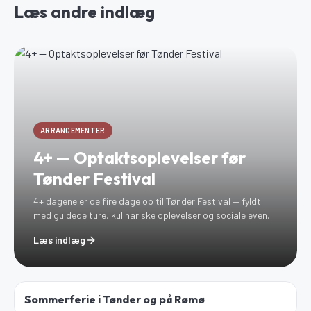
Læs andre indlæg
ARRANGEMENTER
4+ — Optaktsoplevelser før
Tønder Festival
4+ dagene er de fire dage op til Tønder Festival — fyldt
med guidede ture, kulinariske oplevelser og sociale events
i Tønder og omegn. Her er alle 18 oplevelser samlet med
Læs indlæg
link og information.
Sommerferie i Tønder og på Rømø