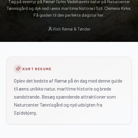
Tag på eventyr på Rømø! Oplev Vadehavets natur på Naturcenter
Tønnisgård og dyk ned i øens maritime historie i Sct. Clemens Kirke.
Få guiden til den perfekte dagstur her.
Visit Rømø & Tønder
KORT RESUME
Oplev det bedste af Rømø på én dag med denne guide
til øens unikke natur, maritime historie og brede
sandstrande. Besøg spændende attraktioner som
Naturcenter Tønnisgård og nyd udsigten fra
Spidsbjerg.