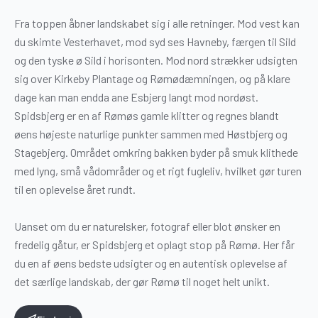
Fra toppen åbner landskabet sig i alle retninger. Mod vest kan
du skimte Vesterhavet, mod syd ses Havneby, færgen til Sild
og den tyske ø Sild i horisonten. Mod nord strækker udsigten
sig over Kirkeby Plantage og Rømødæmningen, og på klare
dage kan man endda ane Esbjerg langt mod nordøst.
Spidsbjerg er en af Rømøs gamle klitter og regnes blandt
øens højeste naturlige punkter sammen med Høstbjerg og
Stagebjerg. Området omkring bakken byder på smuk klithede
med lyng, små vådområder og et rigt fugleliv, hvilket gør turen
til en oplevelse året rundt.
Uanset om du er naturelsker, fotograf eller blot ønsker en
fredelig gåtur, er Spidsbjerg et oplagt stop på Rømø. Her får
du en af øens bedste udsigter og en autentisk oplevelse af
det særlige landskab, der gør Rømø til noget helt unikt.