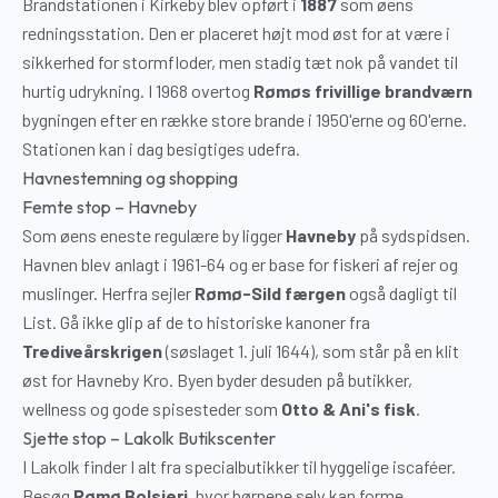
Brandstationen i Kirkeby blev opført i
1887
som øens
redningsstation. Den er placeret højt mod øst for at være i
sikkerhed for stormfloder, men stadig tæt nok på vandet til
hurtig udrykning. I 1968 overtog
Rømøs frivillige brandværn
bygningen efter en række store brande i 1950'erne og 60'erne.
Stationen kan i dag besigtiges udefra.
Havnestemning og shopping
Femte stop – Havneby
Som øens eneste regulære by ligger
Havneby
på sydspidsen.
Havnen blev anlagt i 1961-64 og er base for fiskeri af rejer og
muslinger. Herfra sejler
Rømø-Sild færgen
også dagligt til
List. Gå ikke glip af de to historiske kanoner fra
Trediveårskrigen
(søslaget 1. juli 1644), som står på en klit
øst for Havneby Kro. Byen byder desuden på butikker,
wellness og gode spisesteder som
Otto & Ani's fisk
.
Sjette stop – Lakolk Butikscenter
I Lakolk finder I alt fra specialbutikker til hyggelige iscaféer.
Besøg
Rømø Bolsjeri
, hvor børnene selv kan forme