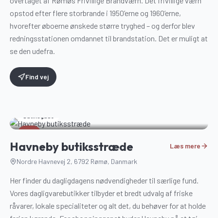
overtaget af Rømøs Frivillige Brandværn. Det frivillige værn
opstod efter flere storbrande i 1950’erne og 1960’erne,
hvorefter øboerne ønskede større tryghed – og derfor blev
redningsstationen omdannet til brandstation. Det er muligt at
se den udefra.
Find vej
Butiksgade
5
Havneby butiksstræde
Læs mere
Nordre Havnevej 2, 6792 Rømø, Danmark
Her finder du dagligdagens nødvendigheder til særlige fund.
Vores dagligvarebutikker tilbyder et bredt udvalg af friske
råvarer, lokale specialiteter og alt det, du behøver for at holde