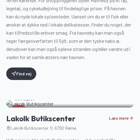
ferien kørende. For shoppinggenet byder Havneby på et tøj,
legetøj, og cykeludlejning til fordelagtige priser. På havnen
kan du nyde lokale spisesteder. Uanset om du er til fisk eller
ønsker at dykke ned i lokale delikatesser, finder du noget, der
kan tilfredsstille enhver smag. Fra havneby kan man også
tager færgeoverfarten til Sylt, som er den tyske nabo ø,
derudover kan man også opleve stranden og/eller vandre ud i
vaden for at samle østers nær havnen.
Find vej
Butiksgade
6
Lakolk Butikscenter
Læs mere
Lakolk Butikscenter 11, 6792 Rømø