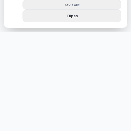
Afvis alle
Tilpas
Følg os på Instagram og Facebook
visit_romo_tonder
visitromotonder
Visit Rømø & Tønder
Visit Rømø & Tønder 2026
Siden er administreret af Rømø & Tønder Turistforening
+45 73 70 96 50