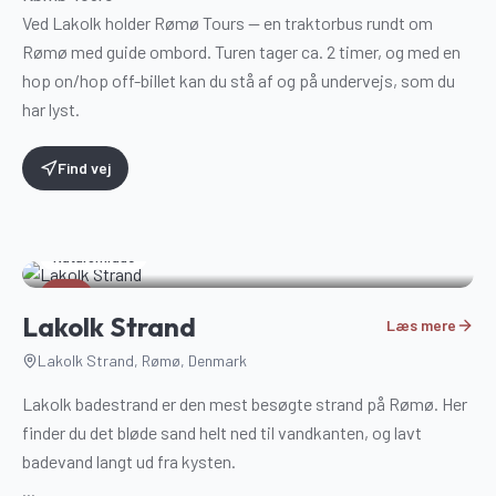
Ved Lakolk holder Rømø Tours — en traktorbus rundt om
Rømø med guide ombord. Turen tager ca. 2 timer, og med en
hop on/hop off-billet kan du stå af og på undervejs, som du
har lyst.
Find vej
Naturområde
7
Lakolk Strand
Læs mere
Lakolk Strand, Rømø, Denmark
Lakolk badestrand er den mest besøgte strand på Rømø. Her
finder du det bløde sand helt ned til vandkanten, og lavt
badevand langt ud fra kysten.
...