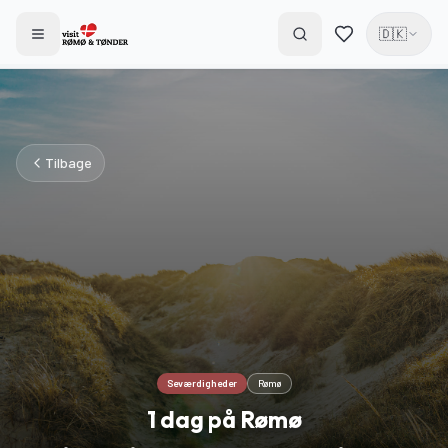
🇩🇰
Tilbage
Seværdigheder
Rømø
1 dag på Rømø