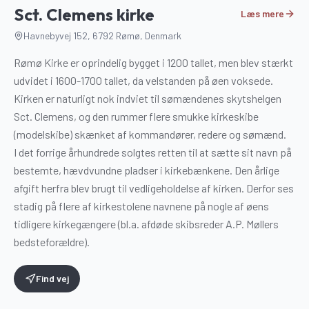
2
Sct. Clemens kirke
Læs mere
Havnebyvej 152, 6792 Rømø, Denmark
Rømø Kirke er oprindelig bygget i 1200 tallet, men blev stærkt
udvidet i 1600-1700 tallet, da velstanden på øen voksede.
Kirken er naturligt nok indviet til sømændenes skytshelgen
Sct. Clemens, og den rummer flere smukke kirkeskibe
(modelskibe) skænket af kommandører, redere og sømænd.
I det forrige århundrede solgtes retten til at sætte sit navn på
bestemte, hævdvundne pladser i kirkebænkene. Den årlige
afgift herfra blev brugt til vedligeholdelse af kirken. Derfor ses
stadig på flere af kirkestolene navnene på nogle af øens
tidligere kirkegængere (bl.a. afdøde skibsreder A.P. Møllers
bedsteforældre).
Find vej