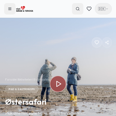
🇩🇰
Forside
/
Aktiviteter
/
Østersafari
MAD & GASTRONOMI
Østersafari
Pluk dine helt egne friske østers fra Vadehavet.