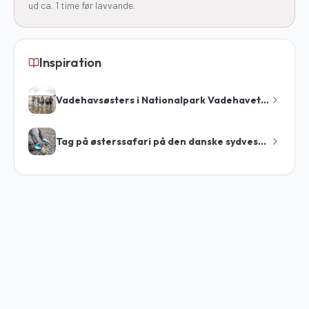
ud ca. 1 time før lavvande.
Inspiration
Vadehavsøsters i Nationalpark Vadehavet – en unik smagsoplevelse
Tag på østerssafari på den danske sydvestkyst