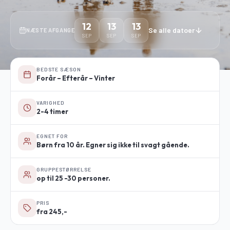
12
13
13
Se alle datoer
NÆSTE AFGANGE
SEP
SEP
SEP
BEDSTE SÆSON
Forår – Efterår – Vinter
VARIGHED
2-4 timer
EGNET FOR
Børn fra 10 år. Egner sig ikke til svagt gående.
GRUPPESTØRRELSE
op til 25 -30 personer.
PRIS
fra 245,-