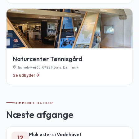
Naturcenter Tønnisgård
Havnebyvej 30, 6792 Rømø, Danmark
Se udbyder
KOMMENDE DATOER
Næste afgange
Pluk østers i Vadehavet
12